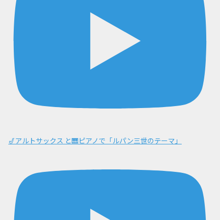
🎷アルトサックス と🎹ピアノで「ルパン三世のテーマ」