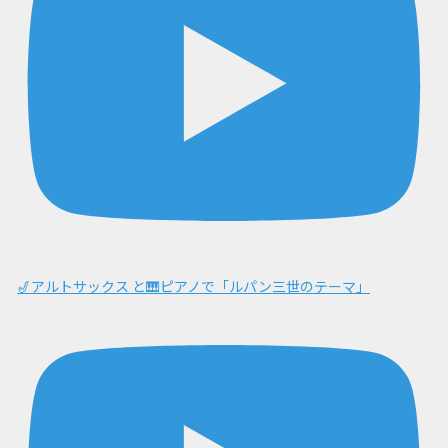
🎷アルトサックス と🎹ピアノで「ルパン三世のテーマ」