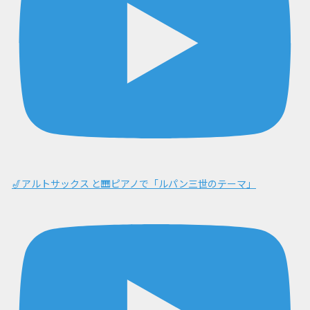
🎷アルトサックス と🎹ピアノで「ルパン三世のテーマ」