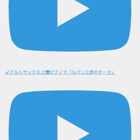
🎷アルトサックス と🎹ピアノで「ルパン三世のテーマ」